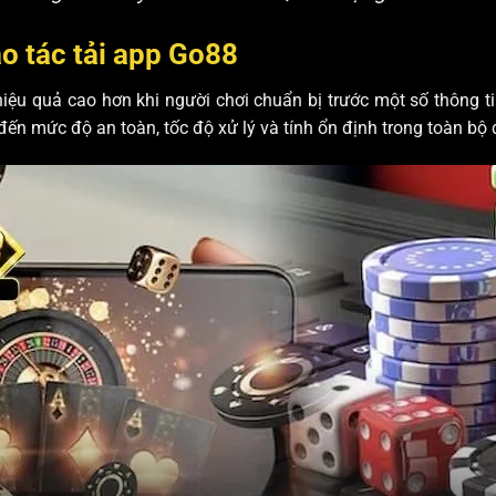
ao tác tải app Go88
hiệu quả cao hơn khi người chơi chuẩn bị trước một số thông tin
đến mức độ an toàn, tốc độ xử lý và tính ổn định trong toàn bộ 