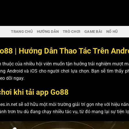
TRANG CHỦ
HƯỚNG DẪN
TRÒ CHƠI
GAME BÀI
NỔ HŨ
o88 | Hướng Dẫn Thao Tác Trên Andr
 thuộc của nhiều hội viên muốn tận hưởng trải nghiệm mượt mà
ng Android và iOS cho người chơi lựa chọn. Bạn sẽ tìm thấy ph
eo dõi ngay.
chơi khi tải app Go88
s.in.net
sẽ sở hữu một môi trường giải trí gọn nhẹ với hiệu nă
nh trơn tru dù đang chạy nhiều tác vụ, từ đó mang lại sự tiện lợi