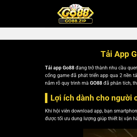
Bỏ
qua
nội
dung
Tải App G
Tải app Go88
đang trở thành nhu cầu quen
cổng game đã phát triển app qua 2 nền tả
nắm rõ quy trình mà
GO88
đã phân tích, th
Lợi ích dành cho người 
Khi hội viên download app, bạn
smartphone
được tối ưu dung lượng giúp thiết bị vận hà