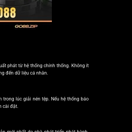
uất phát từ hệ thống chính thống. Không ít
ởng đến dữ liệu cá nhân.
n trong lúc giải nén tệp. Nếu hệ thống báo
 cài đặt.
bản mới nhất do nhà phát triển phát hành.