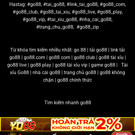
Hastag: #go88, #tai_go88, #link_tai_go88, #go88_com,
#go88_club, #go88_tai_xiu, #go88_live, #go88_play,
#go88_vip, #tai_xiu_go88, #nha_cai_go88,
#trang_chu_go88, #go88_zip
Từ khóa tìm kiếm nhiều nhất:
go 88
|
tải go88
|
link tải
go88
|
go88.com
|
go88 com
|
go88 club
|
go88 tài xỉu
|
go88 live
|
go88 play
|
go88 tài xỉu vip
|
game go88
|
Tài
xỉu Go88
|
nhà cái go88
|
trang chủ go88
|
go88 không
chặn
|
go88 chính thức
Tìm kiếm nhanh go88