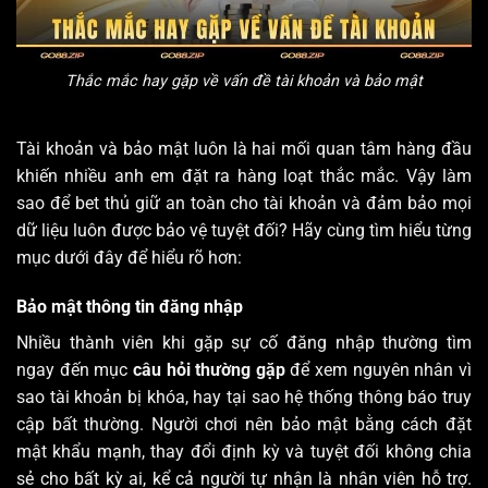
Thắc mắc hay gặp về vấn đề tài khoản và bảo mật
Tài khoản và bảo mật luôn là hai mối quan tâm hàng đầu
khiến nhiều anh em đặt ra hàng loạt thắc mắc. Vậy làm
sao để bet thủ giữ an toàn cho tài khoản và đảm bảo mọi
dữ liệu luôn được bảo vệ tuyệt đối? Hãy cùng tìm hiểu từng
mục dưới đây để hiểu rõ hơn:
Bảo mật thông tin đăng nhập
Nhiều thành viên khi gặp sự cố đăng nhập thường tìm
ngay đến mục
câu hỏi thường gặp
để xem nguyên nhân vì
sao tài khoản bị khóa, hay tại sao hệ thống thông báo truy
cập bất thường. Người chơi nên bảo mật bằng cách đặt
mật khẩu mạnh, thay đổi định kỳ và tuyệt đối không chia
sẻ cho bất kỳ ai, kể cả người tự nhận là nhân viên hỗ trợ.