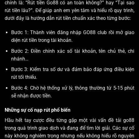
chính là: “Rút tiền Go88 có an toàn không?” hay “Tại sao
rút tiền lâu?”. Để giúp anh em yên tâm và hiểu rõ quy trình,
dưới đây là hướng dẫn rút tiền chuẩn xác theo từng bước:
Bước 1: Thành viên đăng nhập GO88 club rồi mở giao
diện rút tiền trong tài khoản.
Bước 2: Điền chính xác số tài khoản, tên chủ thẻ, chi
nhánh…
Bước 3: Kiểm tra số dư và đảm bảo đáp ứng điều kiện
rút tối thiểu.
Bước 4: Chờ hệ thống xử lý, thông thường từ 5-15 phút
sẽ nhận được tiền.
Những sự cố nạp rút phổ biến
Hầu hết tay cược đều từng gặp một vài vấn đề
tải go88
trong quá trình giao dịch và đang để tìm lời giải. Các sự cố
này không nghiêm trọng nhưng nếu không hiểu rõ nguyên